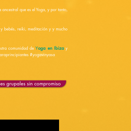
ancestral que es el Yoga, y por tanto,
y bebés, reiki, meditación y y mucho
uestra comunidad de
Y
oga en Ibiza
y
paraprincipiantes #yogavinyasa
ses grupales sin compromiso